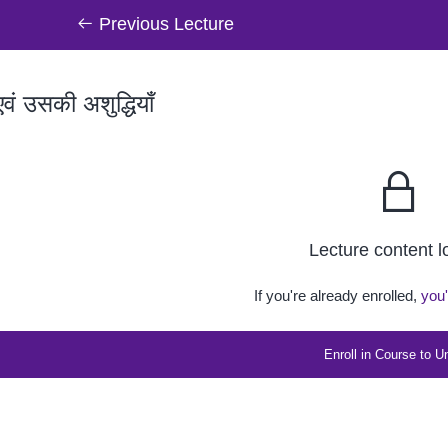
Previous Lecture
एवं उसकी अशुद्धियाँ
Lecture content 
If you're already enrolled,
you'
Enroll in Course to U