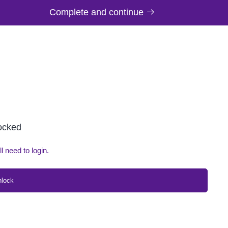
Complete and continue
locked
ll need to login.
nlock