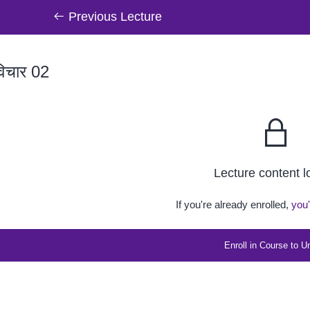
Previous Lecture
विचार 02
Lecture content 
If you're already enrolled,
you'
Enroll in Course to U