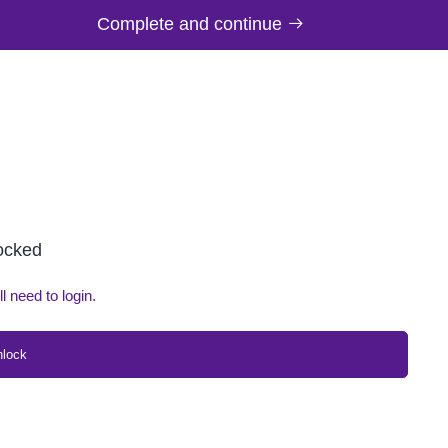
Complete and continue
locked
ll need to login.
nlock